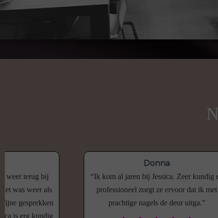
N
e
Donna
d weer terug bij
Ik kom al jaren bij Jessica. Zeer kundig 
 Het was weer als
professioneel zorgt ze ervoor dat ik met
, fijne gesprekken
prachtige nagels de deur uitga.
ica is erg kundig