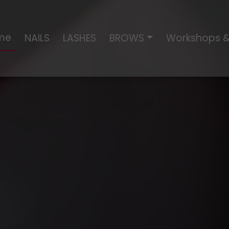
me
NAILS
LASHES
BROWS
Workshops &