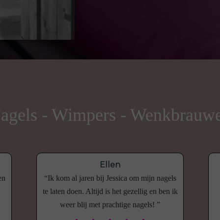
agels - Wimpers - Wenkbrauw
Ellen
en
Ik kom al jaren bij Jessica om mijn nagels
te laten doen. Altijd is het gezellig en ben ik
weer blij met prachtige nagels!