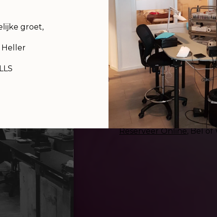
station op loopafstand en
gratis parkeergelegenheid
lijke groet,
Alle behandelingen en
t
 Heller
vak uitgevoerd. We over
en ervaringen voordat w
LLS
Of je nu op zoek bent naa
wenkbrauwen laten "temmen
het
aanbod
Reserveer Online
, Bel o