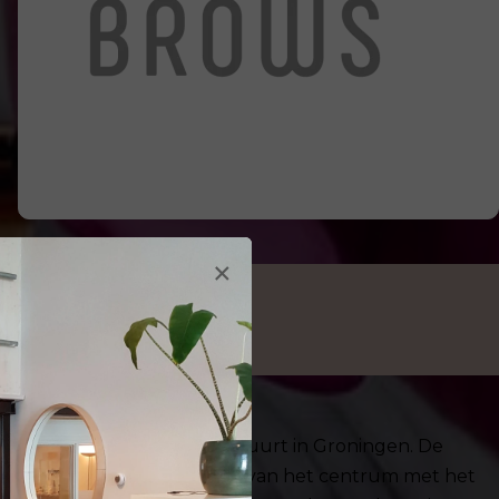
×
e Barestraat in de Rivierenbuurt in Groningen. De
bereiken, gelegen aan de rand van het centrum met het