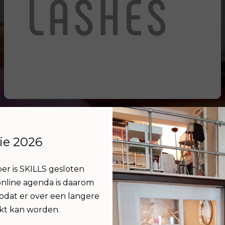
ie 2026
er is SKILLS gesloten
nline agenda is daarom
odat er over een langere
SKILLS is
gevestigd aan d
kt kan worden.
locatie is makkelijk te 