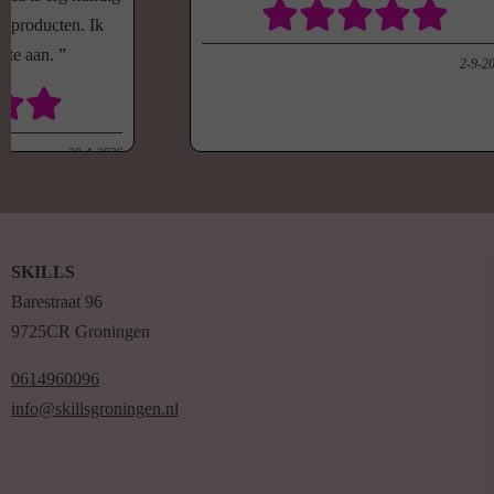
e producten. Ik
arte aan.
2-9-2
20-4-2026
SKILLS
Barestraat 96
9725CR Groningen
0614960096
info@skillsgroningen.nl