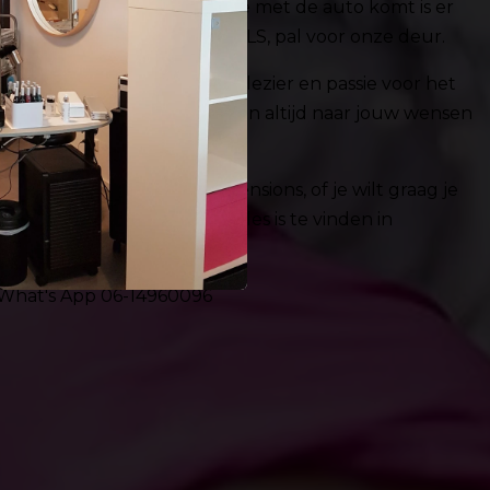
 vlakbij de ringweg. Indien je met de auto komt is er
 voor jou als klant van SKILLS, pal voor onze deur.
rainingen
worden met veel plezier en passie voor het
leggen van tevoren en vragen altijd naar jouw wensen
e beginnen.
r mooie nagels, wimperextensions, of je wilt graag je
 ;-), kleuren, shapen", alles is te vinden in
f What's App 06-14960096